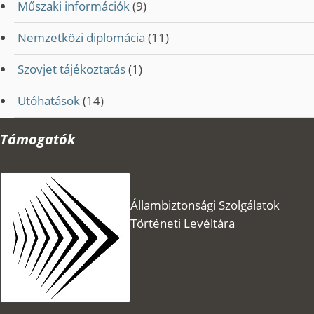
Műszaki információk
(9)
Nemzetközi diplomácia
(11)
Szovjet tájékoztatás
(1)
Utóhatások
(14)
Támogatók
Állambiztonsági Szolgálatok
Történeti Levéltára