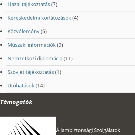
Hazai tájékoztatás
(7)
Kereskedelmi korlátozások
(4)
Közvélemény
(5)
Műszaki információk
(9)
Nemzetközi diplomácia
(11)
Szovjet tájékoztatás
(1)
Utóhatások
(14)
Támogatók
Állambiztonsági Szolgálatok