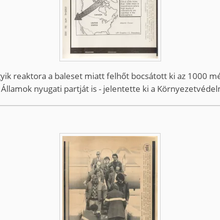
ik reaktora a baleset miatt felhőt bocsátott ki az 1000 mér
t Államok nyugati partját is - jelentette ki a Környezetvé