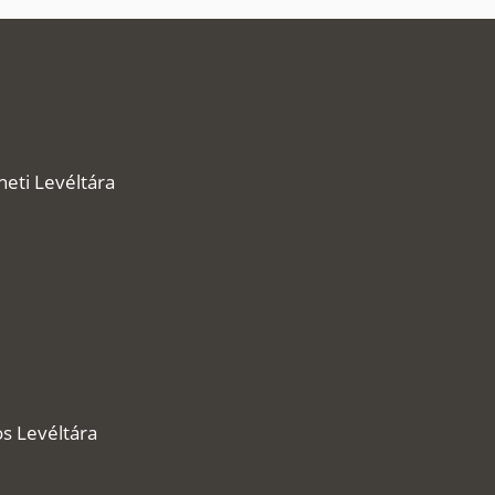
neti Levéltára
s Levéltára