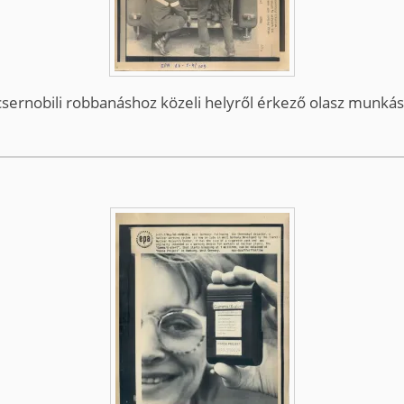
sernobili robbanáshoz közeli helyről érkező olasz munkásoka