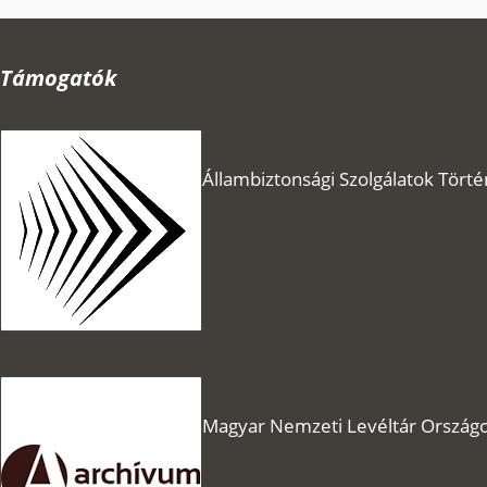
Támogatók
Állambiztonsági Szolgálatok Törté
Magyar Nemzeti Levéltár Országo