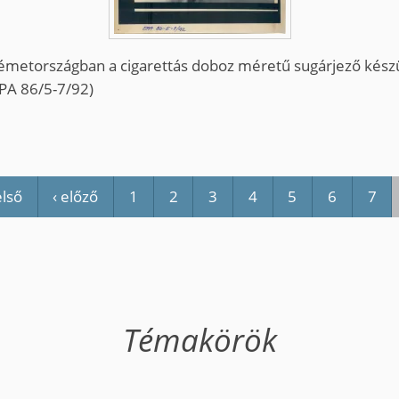
-Németországban a cigarettás doboz méretű sugárjező ké
(EPA 86/5-7/92)
első
‹ előző
1
2
3
4
5
6
7
Témakörök